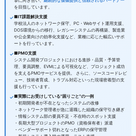
摯に向き合い、
継続的な価値提供と信頼されるパートナー
を目指しています。
■IT課題解決支援
学校法人のネットワーク保守、PC・Webサイト運用支援、
DOS環境からの移行、レガシーシステムの再構築、製造業
や公企業向けの効率化支援など、業種に応じた幅広いサポ
ートを行っています。
■PMO支援
システム開発プロジェクトにおける進捗・品質・予算管
理、要員調整、EVMによる可視化など、プロジェクト成功
を支えるPMOサービスを提供。 さらに、ソースコードレビ
ュー、技術者育成、トラブル対応といった現場密着型の支
援も行っています。
■実際にお受けしている"困りごと"の一例
・初期開発者が不在となったシステムの改修
・ネットワーク管理者が急に退職した組織の保守引き継ぎ
・情報システム部の要員不足・不在時のスポット支援
・長期大型プロジェクトのPMO（資格保有者）派遣
・ベンダーサポート切れとなったERPの保守管理