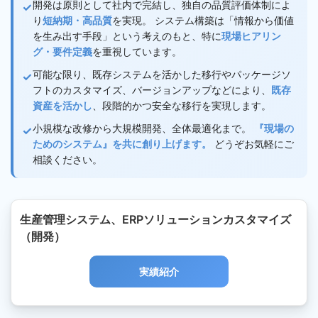
開発は原則として社内で完結し、独自の品質評価体制によ
り
短納期・高品質
を実現。 システム構築は「情報から価値
を生み出す手段」という考えのもと、特に
現場ヒアリン
グ・要件定義
を重視しています。
可能な限り、既存システムを活かした移行やパッケージソ
フトのカスタマイズ、バージョンアップなどにより、
既存
資産を活かし
、段階的かつ安全な移行を実現します。
小規模な改修から大規模開発、全体最適化まで。
『現場の
ためのシステム』を共に創り上げます。
どうぞお気軽にご
相談ください。
生産管理システム、ERPソリューションカスタマイズ
（開発）
実績紹介